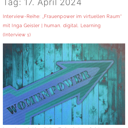
Tag:
17. April 2024
Interview-Reihe: „Frauenpower im virtuellen Raum“
mit Inga Geisler | human. digital. Learning
(Interview 1)