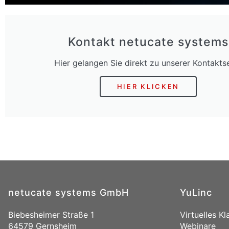
Kontakt netucate systems
Hier gelangen Sie direkt zu unserer Kontaktse
HIER KLICKEN
netucate systems GmbH
YuLinc
Biebesheimer Straße 1
Virtuelles K
64579 Gernsheim
Webinare